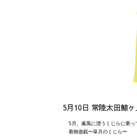
5月10日 常陸太田鯨
5月、薫風に漂うくじらに乗っ
着物遊戯〜皐月のくじら〜