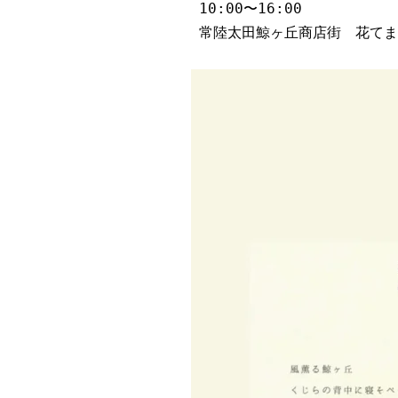
10:00〜16:00
常陸太田鯨ヶ丘商店街　花てま