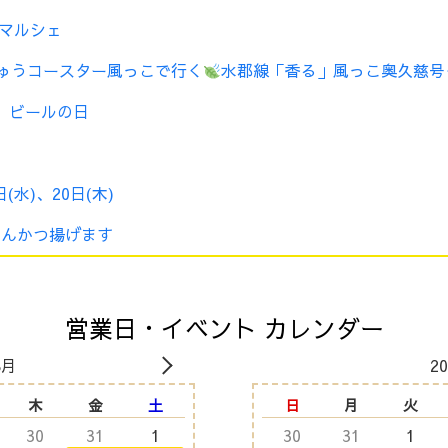
のマルシェ
 びゅうコースター風っこで行く
水郡線「香る」風っこ奥久慈号
ハ ビールの日
日(水)、20日(木)
 とんかつ揚げます
営業日・イベント カレンダー
8月
2
木
金
土
日
月
火
30
31
1
30
31
1