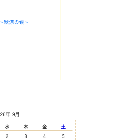
～秋涼の候～
026年 9月
水
木
金
土
2
3
4
5