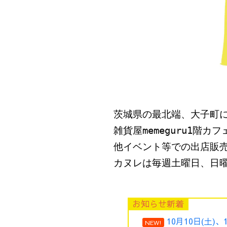
茨城県の最北端、大子町
雑貨屋memeguru1階
他イベント等での出店販
カヌレは毎週土曜日、日曜日
お知らせ新着
10月10日(土)
NEW!