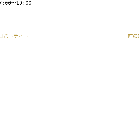
7:00〜19:00
前日パーティー
前の記
前
後
の
記
事
へ
の
リ
ン
ク