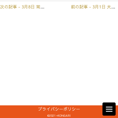
次の記事 - 3月8日 常陸太田 3月 倉
前の記事 - 3月1日 大子 ひな祭り
前
後
の
記
事
へ
の
リ
ン
ク
プライバシーポリシー
©2021 +KONGARI