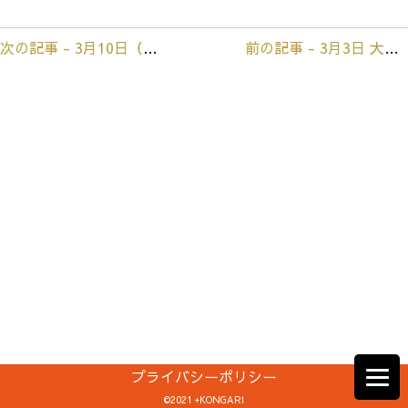
次の記事 - 3月10日（日） 常陸太田アンティークギャラリー花てまり
前の記事 - 3月3日 大子町百段階段でひな祭り
前
後
の
記
事
へ
の
リ
ン
ク
プライバシーポリシー
©2021 +KONGARI