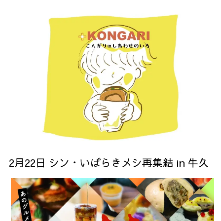
2月22日 シン・いばらきメシ再集結 in 牛久