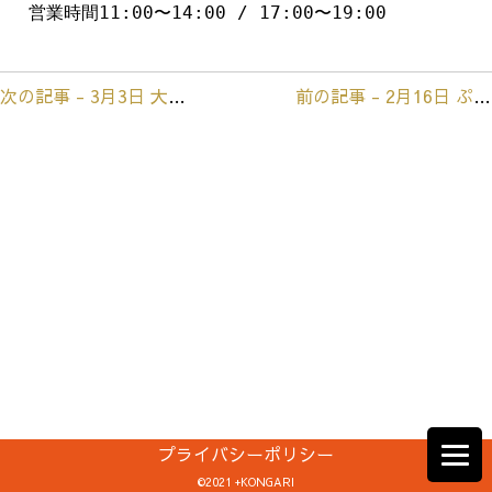
営業時間11:00〜14:00 / 17:00〜19:00
次の記事 - 3月3日 大子町百段階段でひな祭り
前の記事 - 2月16日 ぷくれん
前
後
の
記
事
へ
の
リ
ン
ク
プライバシーポリシー
©2021 +KONGARI