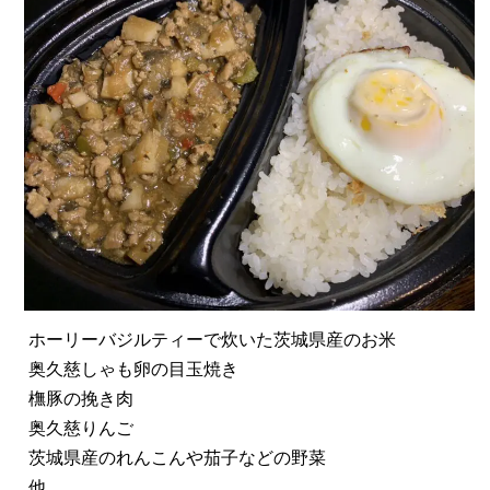
ホーリーバジルティーで炊いた茨城県産のお米
奥久慈しゃも卵の目玉焼き
橅豚の挽き肉
奥久慈りんご
茨城県産のれんこんや茄子などの野菜
他