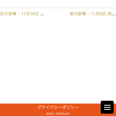
次の記事 - 11月16日 Artfesta 袋田病院
前の記事 - 11月9日 茨城町梅の里
前
後
の
記
事
へ
の
リ
ン
ク
プライバシーポリシー
©2021 +KONGARI